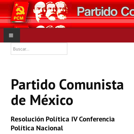
Type 2 or more characters for res
Buscar
INICIO
PCM
Partido Comunista
NOTICIAS
de México
DOCUMENTOS
Resolución Política IV Conferencia
Política Nacional