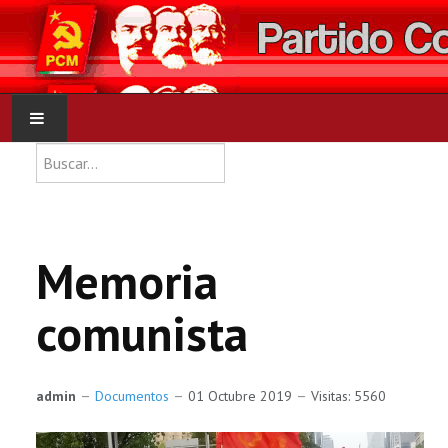
Type 2 or more characters for res
Buscar
INICIO
PCM
Memoria
NOTICIAS
comunista
DOCUMENTOS
admin
Documentos
01 Octubre 2019
Visitas: 5560