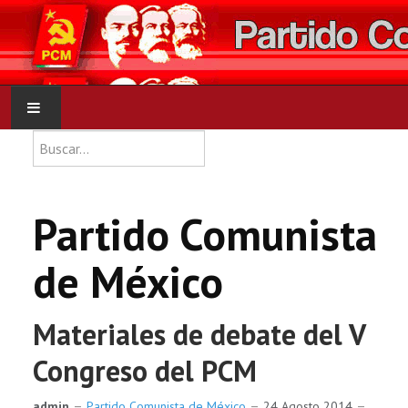
Type 2 or more characters for res
Buscar
INICIO
PCM
Partido Comunista
NOTICIAS
de México
DOCUMENTOS
Materiales de debate del V
Congreso del PCM
admin
Partido Comunista de México
24 Agosto 2014