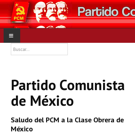
Type 2 or more characters for res
Buscar
INICIO
PCM
Partido Comunista
NOTICIAS
de México
DOCUMENTOS
Saludo del PCM a la Clase Obrera de
México