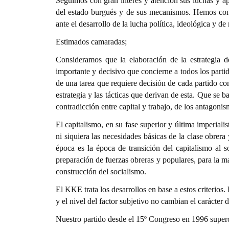
Seguimos con gran interés y atención sus luchas y ap
del estado burgués y de sus mecanismos. Hemos cond
ante el desarrollo de la lucha política, ideológica y de
Estimados camaradas;
Consideramos que la elaboración de la estrategia 
importante y decisivo que concierne a todos los parti
de una tarea que requiere decisión de cada partido com
estrategia y las tácticas que derivan de esta. Que se b
contradicción entre capital y trabajo, de los antagonis
El capitalismo, en su fase superior y última imperiali
ni siquiera las necesidades básicas de la clase obrer
época es la época de transición del capitalismo al s
preparación de fuerzas obreras y populares, para la ma
construcción del socialismo.
El KKE trata los desarrollos en base a estos criterios.
y el nivel del factor subjetivo no cambian el carácter 
Nuestro partido desde el 15º Congreso en 1996 superó e