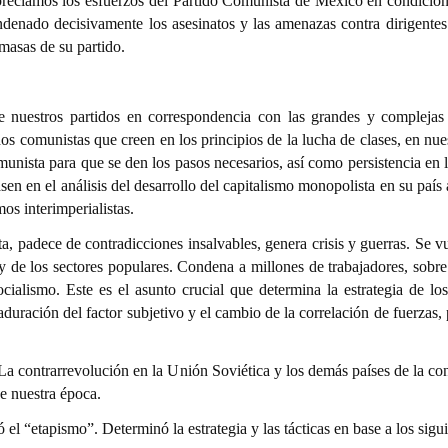
reciamos los esfuerzos del Partido Comunista de México en condiciones 
enado decisivamente los asesinatos y las amenazas contra dirigente
 masas de su partido.
de nuestros partidos en correspondencia con las grandes y complejas
dos comunistas que creen en los principios de la lucha de clases, en n
unista para que se den los pasos necesarios, así como persistencia en los
asen en el análisis del desarrollo del capitalismo monopolista en su país
mos interimperialistas.
sta, padece de contradicciones insalvables, genera crisis y guerras. Se 
a y de los sectores populares. Condena a millones de trabajadores, sob
ocialismo. Este es el asunto crucial que determina la estrategia de lo
duración del factor subjetivo y el cambio de la correlación de fuerzas, p
 La contrarrevolución en la Unión Soviética y los demás países de la con
de nuestra época.
l “etapismo”. Determinó la estrategia y las tácticas en base a los sigui