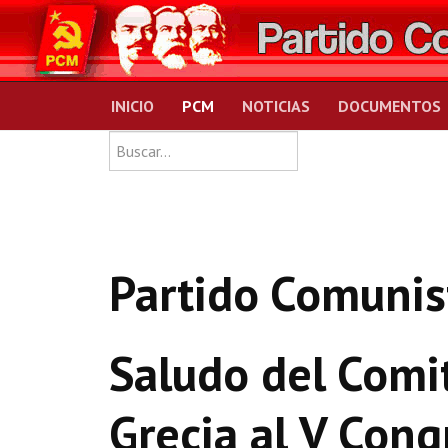
INICIO
PCM
NOTICIAS
DOCUMENTOS
Type 2 or more charact
Buscar
Partido Comunis
Saludo del Comi
Grecia al V Con