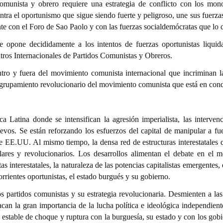
munista y obrero requiere una estrategia de conflicto con los monop
 contra el oportunismo que sigue siendo fuerte y peligroso, une sus fuer
e con el Foro de Sao Paolo y con las fuerzas socialdemócratas que lo d
pone decididamente a los intentos de fuerzas oportunistas liquidac
ros Internacionales de Partidos Comunistas y Obreros.
ntro y fuera del movimiento comunista internacional que incriminan l
agrupamiento revolucionario del movimiento comunista que está en condic
a Latina donde se intensifican la agresión imperialista, las interven
evos. Se están reforzando los esfuerzos del capital de manipular a fuer
e EE.UU. Al mismo tiempo, la densa red de estructuras interestatales q
ares y revolucionarios. Los desarrollos alimentan el debate en el 
s interestatales, la naturaleza de las potencias capitalistas emergentes, 
orrientes oportunistas, el estado burgués y su gobierno.
os partidos comunistas y su estrategia revolucionaria. Desmienten a la
acan la gran importancia de la lucha política e ideológica independiente
 estable de choque y ruptura con la burguesía, su estado y con los gob