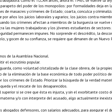
 trabajadora. Como el TLCAN antes, ahora el TMEC se vuelve la ley
o parapeto del poder de los monopolios: por formalidades deja en l
les de masacres y crímenes de Estado; coarta, conculca y criminali
 por años los juicios laborales y agrarios; los juicios contra miemb
uando los crímenes afectan a miembros de la burguesía se vuelve r
tra las mujeres trabajadoras y los jóvenes estudiantes de sectores p
eguridad permanecen impunes. No sorprende el descrédito, la desconf
ueblo, y gocen de su confianza, se requiere que dimanen de un Nuevo 
anos de la Asamblea Nacional.
tir el escrutinio popular.
uarda, como voluntad cristalizada de la clase obrera, de la propie
mo de la eliminación de la base económica de todo poder político de
r los crímenes de Estado. Priorizar la búsqueda de la verdad mater
queda y el rescate de los desaparecidos.
l superior si se cree que ésta es injusta, y sin el exorbitante costo
a materna y/o con interprete del acusado, algo actualmente inexist
los abogados defensores, con salarios adecuados, para asegurar el 