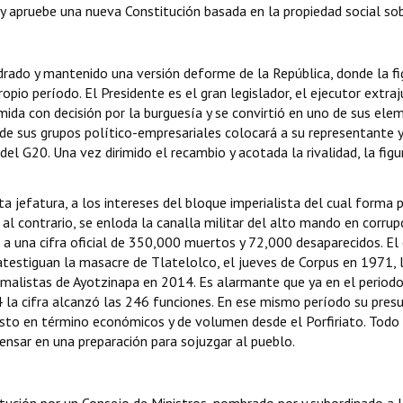
 apruebe una nueva Constitución basada en la propiedad social sob
ado y mantenido una versión deforme de la República, donde la fig
io período. El Presidente es el gran legislador, el ejecutor extraj
ida con decisión por la burguesía y se convirtió en uno de sus ele
l de sus grupos político-empresariales colocará a su representante y,
el G20. Una vez dirimido el recambio y acotada la rivalidad, la figu
a jefatura, a los intereses del bloque imperialista del cual forma 
, al contrario, se enloda la canalla militar del alto mando en corru
 a una cifra oficial de 350,000 muertos y 72,000 desaparecidos. El e
testiguan la masacre de Tlatelolco, el jueves de Corpus en 1971, l
ormalistas de Ayotzinapa en 2014. Es alarmante que ya en el period
24 la cifra alcanzó las 246 funciones. En ese mismo período su pre
visto en término económicos y de volumen desde el Porfiriato. Todo
ensar en una preparación para sojuzgar al pueblo.