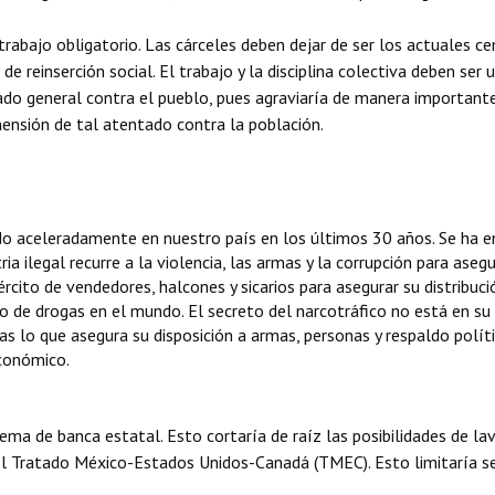
trabajo obligatorio. Las cárceles deben dejar de ser los actuales c
de reinserción social. El trabajo y la disciplina colectiva deben ser 
do general contra el pueblo, pues agraviaría de manera importante
mensión de tal atentado contra la población.
cido aceleradamente en nuestro país en los últimos 30 años. Se ha 
tria ilegal recurre a la violencia, las armas y la corrupción para as
rcito de vendedores, halcones y sicarios para asegurar su distribuc
o de drogas en el mundo. El secreto del narcotráfico no está en su f
s lo que asegura su disposición a armas, personas y respaldo polític
económico.
ema de banca estatal. Esto cortaría de raíz las posibilidades de la
 del Tratado México-Estados Unidos-Canadá (TMEC). Esto limitaría s