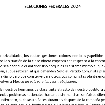
ELECCIONES FEDERALES 2024
trivialidades, los estilos, gestiones, colores, nombres y apellidos
rno la situación de la clase obrera empeora con respecto a la enorm
no sea peor que el anterior sino porque es el sistema mismo el que
rvan, al que retocan, al que defienden. Solo el Partido Comunista pl
e a diario pero que construye para otros. Los comunistas planteam
volver a México
un país para las y los trabajadores.
de nuestros hermanos de clase, ante el resto de nuestro pueblo, a
s problemas nacionales, hablando sin mentiras, sin falsos dilemas
l hundimiento, al desastre. Antes, durante y después de la campaña p
ica, en cada escuela, barrio o pueblo. La lucha requiere un Estad