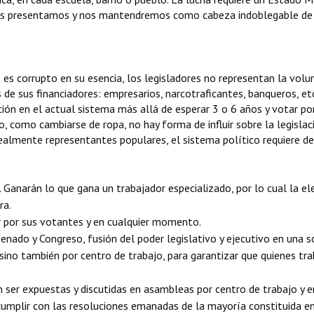
 nos presentamos y nos mantendremos como cabeza indoblegable de l
es corrupto en su esencia, los legisladores no representan la volu
os de sus financiadores: empresarios, narcotraficantes, banqueros, 
ión en el actual sistema más allá de esperar 3 o 6 años y votar po
, como cambiarse de ropa, no hay forma de influir sobre la legisla
ealmente representantes populares, el sistema político requiere de
. Ganarán lo que gana un trabajador especializado, por lo cual la el
ra.
r por sus votantes y en cualquier momento.
enado y Congreso, fusión del poder legislativo y ejecutivo en una 
 sino también por centro de trabajo, para garantizar que quienes tr
ser expuestas y discutidas en asambleas por centro de trabajo y en
 cumplir con las resoluciones emanadas de la mayoría constituida e