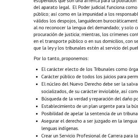
estipendios que son una afrenta para la población
del aparato legal. El Poder judicial funciona com
público; así como en la impunidad a los responsab
válidos los despojos, languidecen burocráticamente
al no reconocer la lengua del demandado; y solo c
procuración de justicia; mientras, los crímenes con
en el transporte público o en sus domicilios, con s
que la ley y los tribunales estén al servicio del p
Por lo tanto, proponemos:
El carácter electo de los Tribunales como órg
Carácter público de todos los juicios para permi
El núcleo del Nuevo Derecho debe ser la salvag
socializados, de su carácter inviolable, así co
Búsqueda de la verdad y reparación del daño po
Establecimiento de un plan urgente para la bús
Posibilidad de apelar la sentencia de un tribuna
Asegurar el derecho a ser juzgado en la lengu
lenguas indígenas.
Crear un Servicio Profesional de Carrera para 