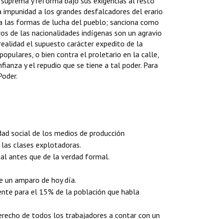
 suprema y reforma bajo sus exigencias al resto
a impunidad a los grandes desfalcadores del erario
za las formas de lucha del pueblo; sanciona como
ros de las nacionalidades indígenas son un agravio
ealidad el supuesto carácter expedito de la
opulares, o bien contra el proletario en la calle,
ianza y el repudio que se tiene a tal poder. Para
Poder.
dad social de los medios de producción
 las clases explotadoras.
ial antes que de la verdad formal.
 de un amparo de hoy día.
ente para el 15% de la población que habla
derecho de todos los trabajadores a contar con un