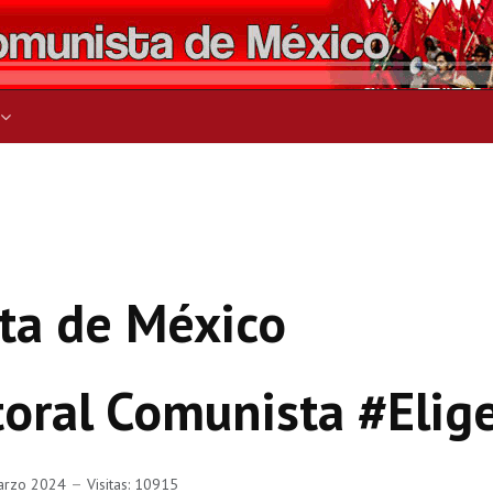
ers for results.
ta de México
toral Comunista #Elig
arzo 2024
Visitas: 10915