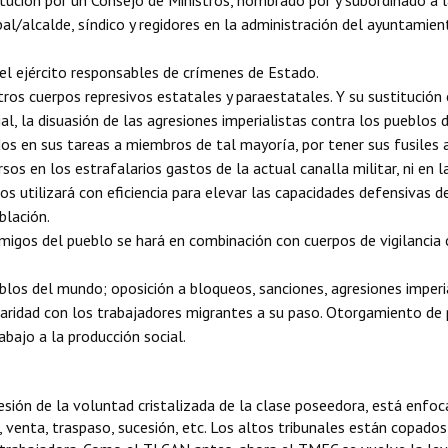
stitución por un Consejo de Ministros, nombrado por y subordinado a
pal/alcalde, síndico y regidores en la administración del ayuntamie
el ejército responsables de crímenes de Estado.
otros cuerpos represivos estatales y paraestatales. Y su sustitución
ial, la disuasión de las agresiones imperialistas contra los pueblos 
dos en sus tareas a miembros de tal mayoría, por tener sus fusiles
rsos en los estrafalarios gastos de la actual canalla militar, ni en
os utilizará con eficiencia para elevar las capacidades defensivas d
blación.
nemigos del pueblo se hará en combinación con cuerpos de vigilancia
blos del mundo; oposición a bloqueos, sanciones, agresiones imperia
idaridad con los trabajadores migrantes a su paso. Otorgamiento de
bajo a la producción social.
sión de la voluntad cristalizada de la clase poseedora, está enfoc
, venta, traspaso, sucesión, etc. Los altos tribunales están copados