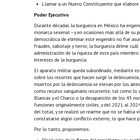
Llamar a un Nuevo Constituyente que elabore y
Poder Ejecutivo
Durante décadas la burguesía en México ha engendr
monarca sexenal –y en ocasiones más allá de su prop
democrática de eliminar este engendro no fue asum
fraudes, sabotaje y terror, la burguesía dirime cuá
administración de la riqueza de este país miembro d
intereses de la burguesía.
El aparato militar queda subordinado, mediante est
sobre los resortes que hacen surgir la delincuencia
muertos por la delincuencia se elevan por los aires
como recurso sanguinario recurrente, tal como lo a
Blancas y el Charco o la desaparición de los 43 n
funciones originalmente civiles, y del 2021 al 20
del total, y se realizó un rearme que no se había 
constatarse algún conflicto externo, lo que hace p
Por lo tanto, proponemos: