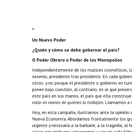
*
Un Nuevo Poder
¿Quién y cómo se debe gobernar el país?
O Poder Obrero o Poder de los Monopolios
Independientemente de los matices cosméticos, las 
sexenio, presidente tras presidente. En cada gobie
otros; y no porque el presidente o gobierno en tur
ponen bajo cuestión, al contrario, es al que prese
este país en sus manos, el país que ella construy
estar en manos de quienes lo trabajan
. Llamamos a 
Hoy, en esta campaña, ilustramos ante la opinión 
Nueva Economía. Abordamos frontalmente los grande
urgente y necesaria a la barbarie, a la tragedia, a
clave; por ende nos volveremos a ver en cada fábr