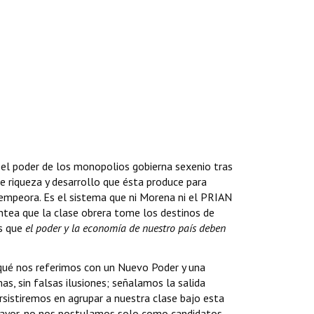
, el poder de los monopolios gobierna sexenio tras
e riqueza y desarrollo que ésta produce para
 empeora. Es el sistema que ni Morena ni el PRIAN
antea que la clase obrera tome los destinos de
os que
el poder y la economía de nuestro país deben
 qué nos referimos con un Nuevo Poder y una
, sin falsas ilusiones; señalamos la salida
ersistiremos en agrupar a nuestra clase bajo esta
o Mayor, no nos postulamos solo como candidatos