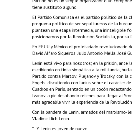
Partido no es un simple organizador o un component
tiene sustituto alguno.
El Partido Comunista es el partido político de la c
programa político de ser sepultureros de la burgu
plantean una etapa intermedia, una ininteligible f
posicionamos por la Revolución Socialista, por su
En EEUU y México el proletariado revolucionario 
David Alfaro Siqueiros, Julio Antonio Mella, José 
Lenin está vivo para nosotros; en la prisión, ante l
escribiendo en tinta simpática a la militancia, bu
Partido contra Martov, Plejanov y Trotsky, con la 
Engels, discutiendo con Junius sobre el carácter d
Cuadros en París, sentado en un tocón redactando
Ivanov, a pie desafiando retenes para llegar al Sm
más agradable vivir la experiencia de la Revolución 
Con la bandera de Lenin, armados del marxismo-len
Vladimir Ilich Lenin.
“…Y Lenin es joven de nuevo