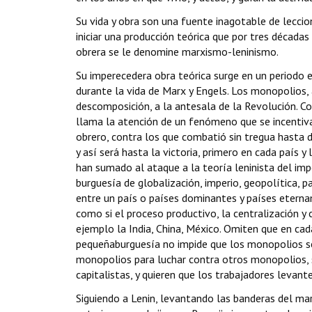
Su vida y obra son una fuente inagotable de lecc
iniciar una producción teórica que por tres décadas
obrera se le denomine marxismo-leninismo.
Su imperecedera obra teórica surge en un periodo e
durante la vida de Marx y Engels. Los monopolios, as
descomposición, a la antesala de la Revolución. Co
llama la atención de un fenómeno que se incentiva
obrero, contra los que combatió sin tregua hasta d
y así será hasta la victoria, primero en cada pa
han sumado al ataque a la teoría leninista del imp
burguesía de globalización, imperio, geopolítica, pa
entre un país o países dominantes y países eterna
como si el proceso productivo, la centralización 
ejemplo la India, China, México. Omiten que en cada
pequeñaburguesía no impide que los monopolios se
monopolios para luchar contra otros monopolios, s
capitalistas, y quieren que los trabajadores levant
Siguiendo a Lenin, levantando las banderas del ma