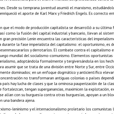
iones. Desde su temprana juventud asumió el marxismo, estudiándol
 enriqueció el aporte de Karl Marx y Friedrich Engels. Es correcto en
n que el modo de producción capitalista se desarrolló a su última f
í como la fusión del capital industrial y bancario, llevan al sistema
n gran precisión Lenin encuentra las características del imperialis
 durante la fase imperialista del capitalismo: el oportunismo, es 
esenmascararlos y derrotarlos. El combate contra el capitalismo en
ís y luego mundial del socialismo-comunismo. Elementos oportunist
erialismo, adoptándola formalmente y tergiversándola en los hechos
ra asumir que se trata de una división entre Norte y Sur, entre Occid
mente dominados; en un enfoque dogmático y anticientífico elevan 
y concentración no transformaran antiguas colonias o países depend
 país hay lucha de clases y que la ominosa pauperización de la clase
 fortalezcan, tengan superganancias, maximicen la explotación, e
e alían con su burguesía contra otras burguesías, apoyan a un bloq
en una bandera ajena.
rxismo-leninismo y el internacionalismo proletario los comunistas