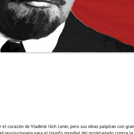
 el corazón de Vladimir Ilich Lenin, pero sus ideas palpitan con gra
dad revolucionaria para el triunfo mundial del proletariado contra la