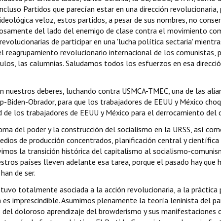
Incluso Partidos que parecían estar en una dirección revolucionari
 ideológica veloz, estos partidos, a pesar de sus nombres, no conser
stosamente del lado del enemigo de clase contra el movimiento comu
revolucionarias de participar en una 'lucha política sectaria' mient
reagrupamiento revolucionario internacional de los comunistas, po
culos, las calumnias. Saludamos todos los esfuerzos en esa direcció
nuestros deberes, luchando contra USMCA-TMEC, una de las alianz
p-Biden-Obrador, para que los trabajadores de EEUU y México choque
d de los trabajadores de EEUU y México para el derrocamiento del c
oma del poder y la construcción del socialismo en la URSS, así como
edios de producción concentrados, planificación central y científic
vimos la transición histórica del capitalismo al socialismo-comun
ros países lleven adelante esa tarea, porque el pasado hay que hac
han de ser.
stuvo totalmente asociada a la acción revolucionaria, a la práctica 
a es imprescindible. Asumimos plenamente la teoría leninista del par
es del doloroso aprendizaje del browderismo y sus manifestacione