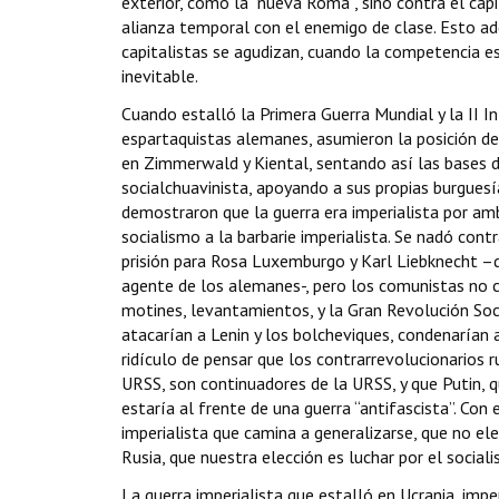
exterior, como la “nueva Roma”, sino contra el cap
alianza temporal con el enemigo de clase. Esto ad
capitalistas se agudizan, cuando la competencia es
inevitable.
Cuando estalló la Primera Guerra Mundial y la II I
espartaquistas alemanes, asumieron la posición de 
en Zimmerwald y Kiental, sentando así las bases de
socialchuavinista, apoyando a sus propias burguesía
demostraron que la guerra era imperialista por amb
socialismo a la barbarie imperialista. Se nadó con
prisión para Rosa Luxemburgo y Karl Liebknecht –
agente de los alemanes-, pero los comunistas no ce
motines, levantamientos, y la Gran Revolución Soci
atacarían a Lenin y los bolcheviques, condenarían 
ridículo de pensar que los contrarrevolucionarios 
URSS, son continuadores de la URSS, y que Putin, qu
estaría al frente de una guerra “antifascista”. Co
imperialista que camina a generalizarse, que no ele
Rusia, que nuestra elección es luchar por el soci
La guerra imperialista que estalló en Ucrania, im