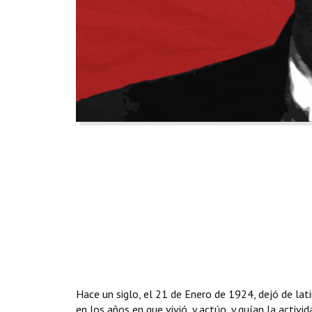
Hace un siglo, el 21 de Enero de 1924, dejó de latir
en los años en que vivió, y actúo, y guían la activi