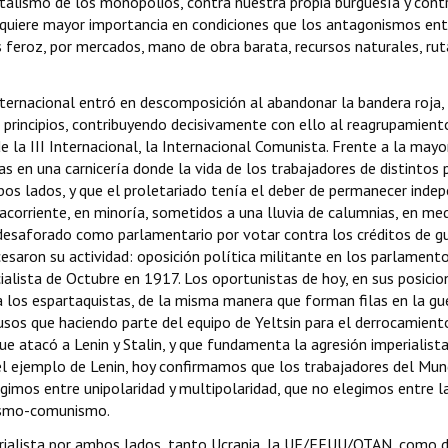
italismo de los monopolios, contra nuestra propia burguesía y contr
quiere mayor importancia en condiciones que los antagonismos entr
 feroz, por mercados, mano de obra barata, recursos naturales, ruta
nternacional entró en descomposición al abandonar la bandera roja, 
principios, contribuyendo decisivamente con ello al reagrupamiento
 la III Internacional, la Internacional Comunista. Frente a la mayo
s en una carnicería donde la vida de los trabajadores de distintos p
os lados, y que el proletariado tenía el deber de permanecer indepen
tracorriente, en minoría, sometidos a una lluvia de calumnias, en m
desaforado como parlamentario por votar contra los créditos de gu
saron su actividad: oposición política militante en los parlamentos
alista de Octubre en 1917. Los oportunistas de hoy, en sus posicio
a los espartaquistas, de la misma manera que forman filas en la gue
rusos que haciendo parte del equipo de Yeltsin para el derrocamient
e atacó a Lenin y Stalin, y que fundamenta la agresión imperialista r
n el ejemplo de Lenin, hoy confirmamos que los trabajadores del Mu
gimos entre unipolaridad y multipolaridad, que no elegimos entre la
alismo-comunismo.
perialista por ambos lados, tanto Ucrania, la UE/EEUU/OTAN, como d