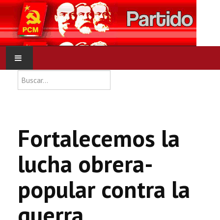
Type 2 or more characters for res
Buscar
INICIO
PCM
Fortalecemos la
NOTICIAS
lucha obrera-
DOCUMENTOS
popular contra la
guerra